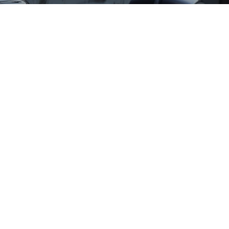
olkswagen
Porsche
LEXUS
Other
ホンダ
LAND ROVER