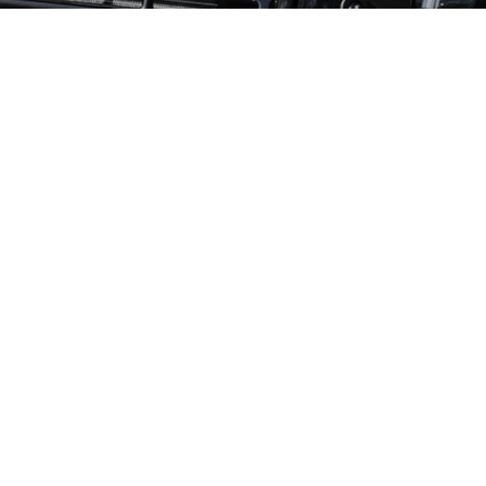
ALL
Mercedes-Benz
Maserati
Ferrari
Mercedes-Benz G-class
LEXUS-LM
Jaguar
スズキ