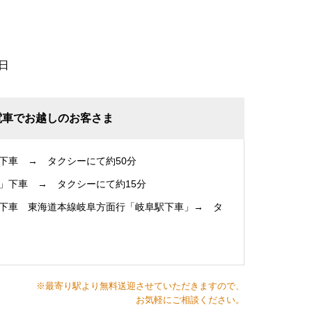
日
電車でお越しのお客さま
下車 → タクシーにて約50分
」下車 → タクシーにて約15分
下車 東海道本線岐阜方面行「岐阜駅下車」→ タ
※最寄り駅より無料送迎させていただきますので、
お気軽にご相談ください。