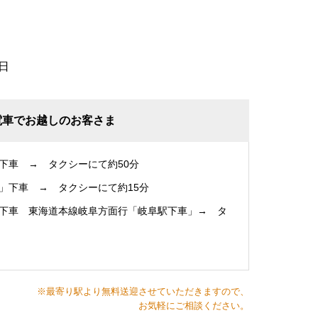
日
電車でお越しのお客さま
下車 → タクシーにて約50分
」下車 → タクシーにて約15分
下車 東海道本線岐阜方面行「岐阜駅下車」→ タ
※最寄り駅より無料送迎させていただきますので、
お気軽にご相談ください。