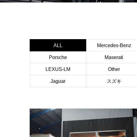
ALL
Mercedes-Benz
Porsche
Maserati
LEXUS-LM
Other
Jaguar
スズキ