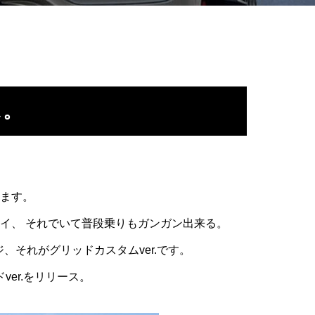
ス。
ます。
イイ、
それでいて普段乗りもガンガン出来る。
ジ、
それがグリッドカスタムver.です。
ver.をリリース。