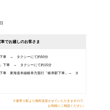
日
電車でお越しのお客さま
下車 → タクシーにて約50分
」下車 → タクシーにて約15分
下車 東海道本線岐阜方面行「岐阜駅下車」→ タ
※最寄り駅より無料送迎させていただきますので、
お気軽にご相談ください。