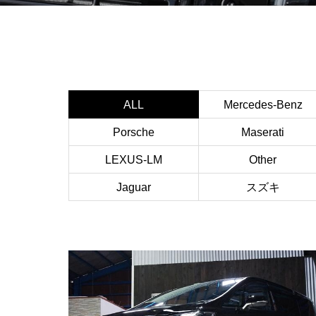
ALL
Mercedes-Benz
Porsche
Maserati
LEXUS-LM
Other
Jaguar
スズキ