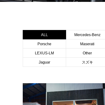
ALL
Mercedes-Benz
Porsche
Maserati
LEXUS-LM
Other
Jaguar
スズキ