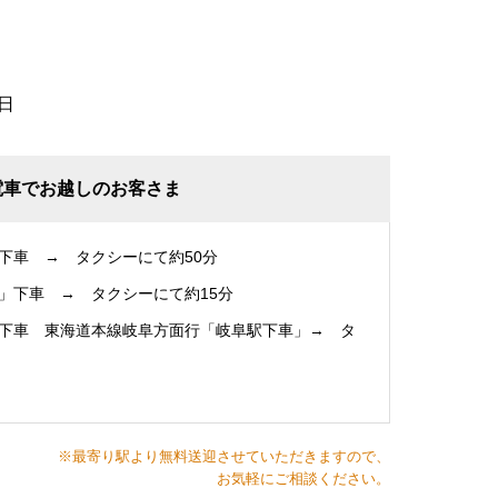
日
電車でお越しのお客さま
下車 → タクシーにて約50分
」下車 → タクシーにて約15分
下車 東海道本線岐阜方面行「岐阜駅下車」→ タ
※最寄り駅より無料送迎させていただきますので、
お気軽にご相談ください。