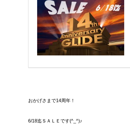
おかげさまで14周年！
6/18迄ＳＡＬＥです(^_^)♪