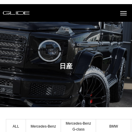
日産
Mercedes-Benz
ALL
Mercedes-Benz
BMW
G-class