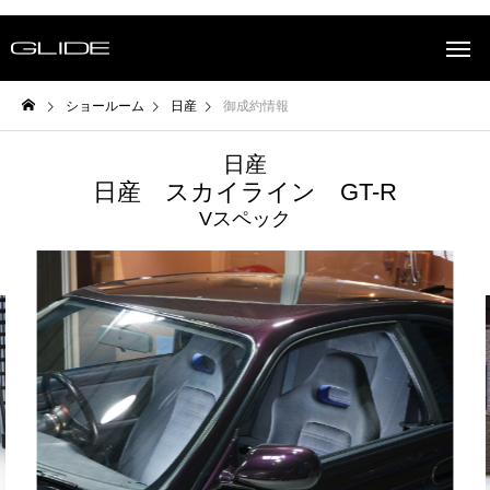
ショールーム
日産
御成約情報
日産
日産 スカイライン GT-R
Vスペック