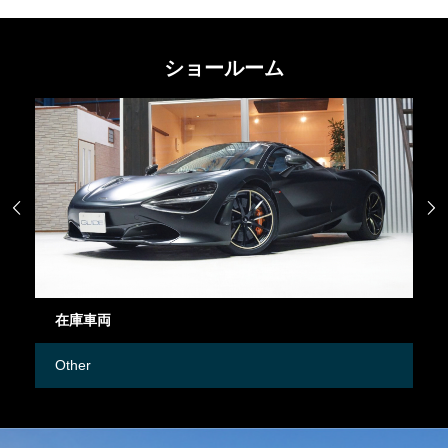
ショールーム


在庫車両
御
Other
M