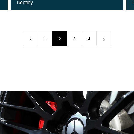
Bentley
1
2
3
4