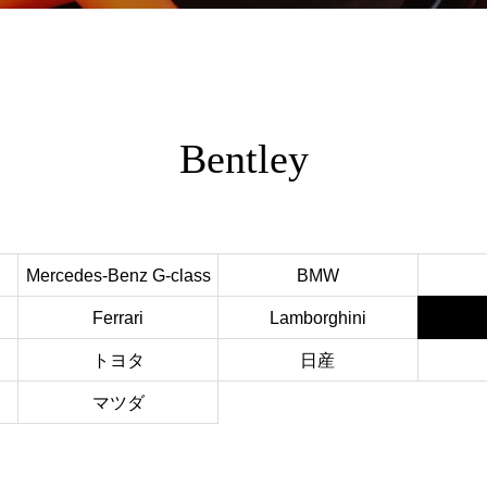
Bentley
Mercedes-Benz G-class
BMW
Ferrari
Lamborghini
トヨタ
日産
マツダ