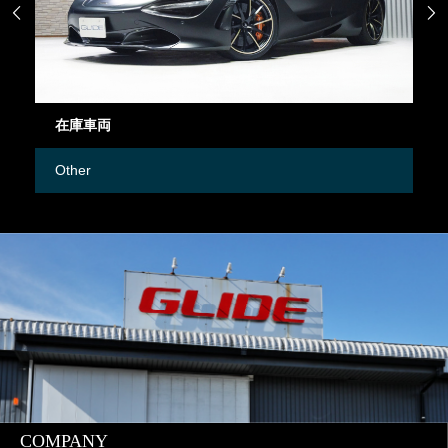


在庫車両
御
Other
M
COMPANY