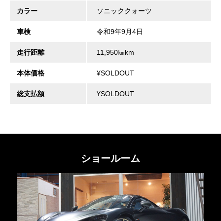
カラー
ソニッククォーツ
車検
令和9年9月4日
走行距離
11,950㎞km
本体価格
¥SOLDOUT
総支払額
¥SOLDOUT
ショールーム