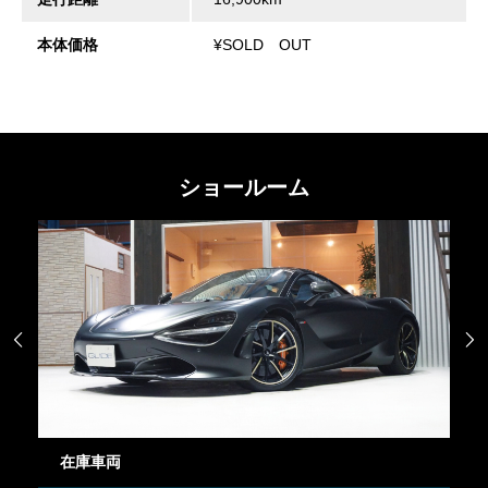
本体価格
¥SOLD OUT
ショールーム


在庫車両
御