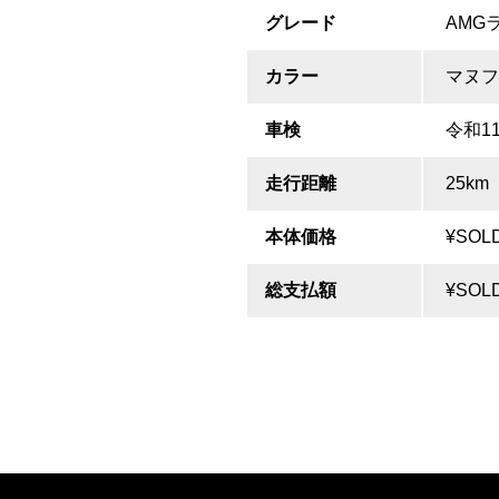
グレード
AMG
カラー
マヌフ
車検
令和1
走行距離
25km
本体価格
¥SOL
総支払額
¥SOL