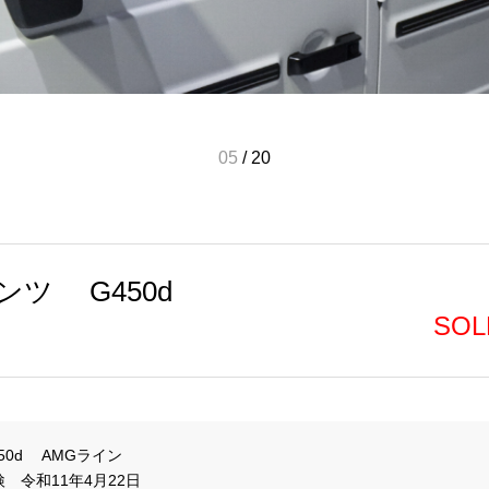
05
/
20
ツ G450d
SOL
50d　 AMGライン
車検　令和11年4月22日