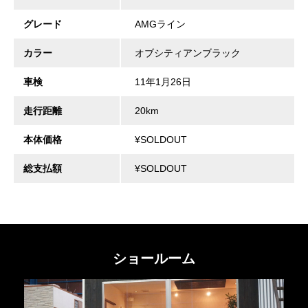
グレード
AMGライン
カラー
オブシティアンブラック
車検
11年1月26日
走行距離
20km
本体価格
¥SOLDOUT
総支払額
¥SOLDOUT
ショールーム