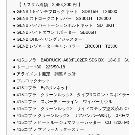
　【 カスタム総額　2,454,300 円 】

● GENB 1.5インチブロックキット　SDB15H　T26000

● GENB ストロークストッパー　SSB01H　T26000

● GENB ハイパートーションボルトキット　SDTBKH

● GENB ハイトダウンサポーター　SBB05H

● GENB OHレベリングアジャスター　

● GENB レゾネーターキャンセラー　ERC03H　T2300

● 415コブラ　BADRUCK+A83:F102ER SD6 BX　18-8.0　6/139
● トーヨーH30　225/50-18

● アライメント測定　調整６ヵ所

● ブルロックナット

● 415コブラ　By2ボンネット

● 415コブラ　クリーンルック3　タイプRスロントスポイラー CB-N
● 415コブラ　スポーティーライン　ワイパーカウル

● 415コブラ　クリーンルック2　サイドステップ塗装済み CB-H2-C
● 415コブラ クリーンルック2　リアバンパーW出し　070+マットBK
● 415コブラ ヒートルージュマフラーカッター　CB-H200-MC3

● 415コブラ マフラーカッターステー
