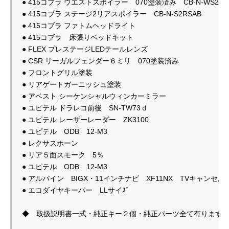
● 415コブラ ウエストスポイラー　070塗装済み　CB-N-WS2070
● 415コブラ ステージ2リアスポイラー　CB-N-S2RSAB

● 415コブラ ファトムヘッドライト

● 415コブラ　床張りベッドキット

● FLEX プレステージLEDテールレンズ

● CSR リーガルフェンダー６ミリ　070塗装済み

● フロントグリル塗装

● リアゲートガーニッシュ塗装

● アベスト シーケンシャルウィンカーミラー

● ユピテル ドラレコ前後　SN-TW73ｄ

● ユピテル レーザーレーダー　ZK3100

● ユピテル　ODB　12-M3

● レクサスホーン

● リア５面スモーク　5％

● ユピテル　ODB　12-M3

● アルパイン　BIGX・11インチナビ　XF11NX　TVキャンセル済
● エコダイヤキーパー　LLサイｽﾞ
