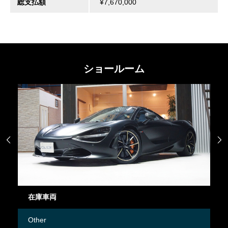
総支払額
¥7,670,000
ショールーム


車両
御成約情報
er
Mercedes-Ben