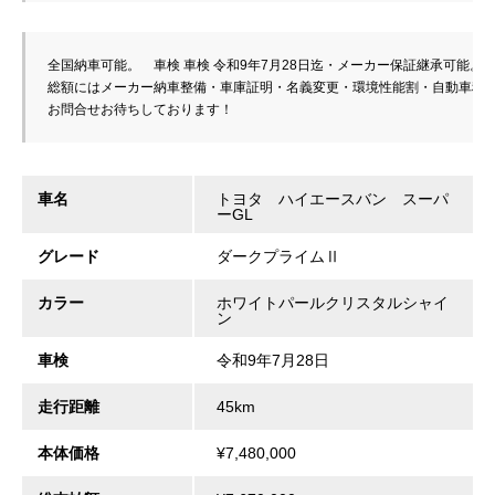
全国納車可能。　車検 車検 令和9年7月28日迄・メーカー保証継承可能。

総額にはメーカー納車整備・車庫証明・名義変更・環境性能割・自動車税・
お問合せお待ちしております！
車名
トヨタ ハイエースバン スーパ
ーGL
グレード
ダークプライムⅡ
カラー
ホワイトパールクリスタルシャイ
ン
車検
令和9年7月28日
走行距離
45km
本体価格
¥7,480,000