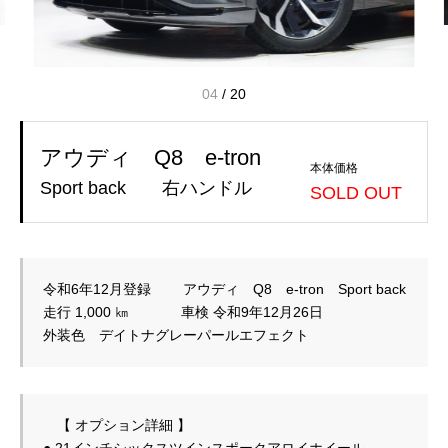
04
/
20
アウディ Q8 e-tron
本体価格
Sport back 右ハンドル
SOLD OUT
令和6年12月登録　 　アウディ　Q8　e-tron　Sport back　　
走行 1,000 ㎞   　 　  車検 令和9年12月26日　

　【 オプション詳細 】

● 21インチシックスツインスポークアロイホイール
