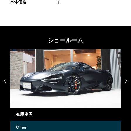
本体価格
¥
ショールーム


在庫車両
御
Other
M