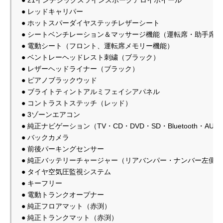
● レッドキャリパー

● ホットスパーダイヤステッチレザーシート

● シートベンチレーション＆マッサージ機能（運転席・助手席）
● ベントレーヘッドレスト刺繍（ブラック）

● レザーヘッドライナー（ブラック）　　　

● ピアノブラックウッド　　

● ブライトティントアルミフェイシアパネル

● コントラストステッチ（レッド）

● 3ゾーンエアコン

● 純正ナビゲーション（TV・CD・DVD・SD・Bluetooth・AUX）
● バックカメラ

● 前後パーキングセンサー

● 純正バッテリーチャージャー（リアバンパー・ナンバー左側）
● タイヤ空気圧監視システム　

● キーフリー　

● 電動トランクオープナー

● 純正フロアマット（赤渕）　　　　　

● 純正トランクマット（赤渕）　　　　　　
