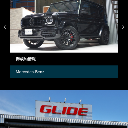


御成約情報
御
Mercedes-Benz
M