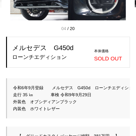
04
/
20
メルセデス G450d
本体価格
ローンチエディション
SOLD OUT
令和6年9月登録　　メルセデス　G450d　ローンチエディション
走行 35 ㎞　　  　  車検 令和9年9月29日

外装色　オブシディアンブラック

　【　グリッドカスタムパッケージ総額　381万円 　】
