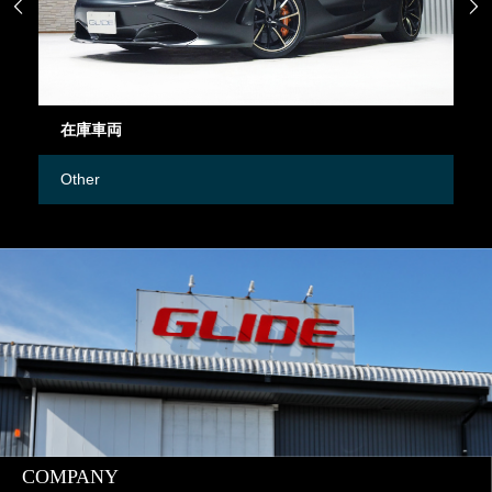


在庫車両
御
Other
M
COMPANY