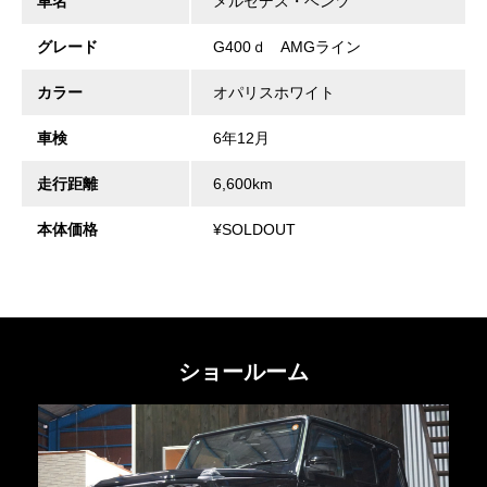
車名
メルセデス・ベンツ
グレード
G400ｄ AMGライン
カラー
オパリスホワイト
車検
6年12月
走行距離
6,600km
本体価格
¥SOLDOUT
ショールーム