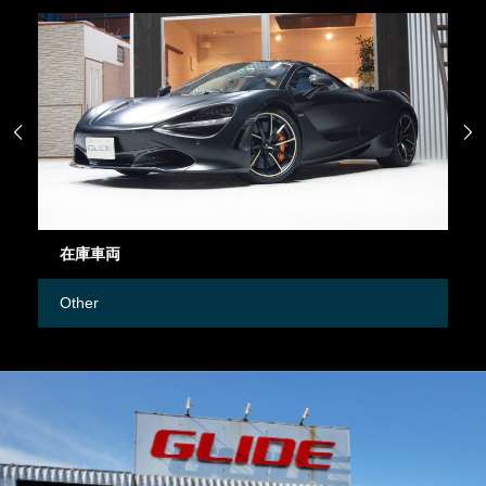


在庫車両
御
Other
M