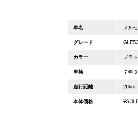
車名
メルセ
グレード
GLE
カラー
ブラッ
車検
７年３
走行距離
20km
本体価格
¥SOL