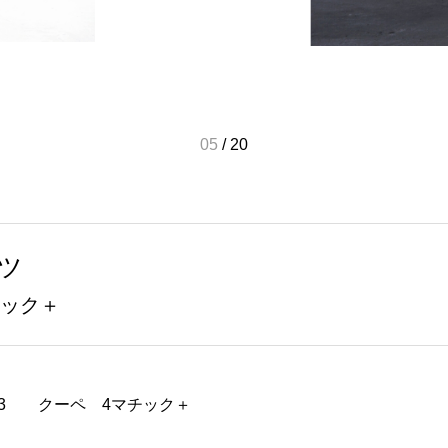
05
/
20
ツ
チック＋
E53
クーペ 4マチック＋