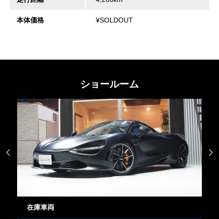
本体価格
¥SOLDOUT
ショールーム


在庫車両
御