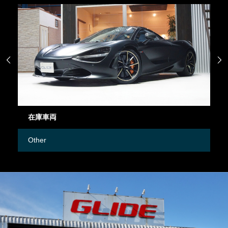


在庫車両
御
Other
M