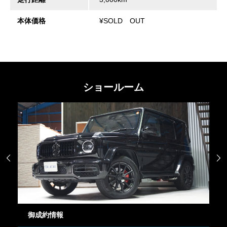
本体価格
¥SOLD OUT
ショールーム


御成約情報
御