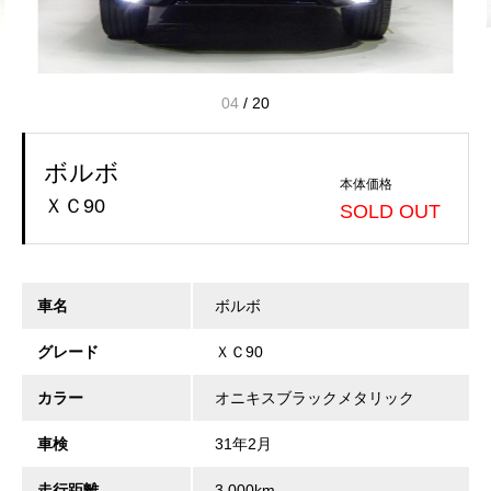
04
/
20
ボルボ
本体価格
ＸＣ90
SOLD OUT
車名
ボルボ
グレード
ＸＣ90
カラー
オニキスブラックメタリック
車検
31年2月
走行距離
3,000km