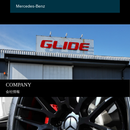
Mercedes-Benz
M
COMPANY
会社情報