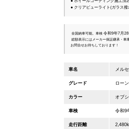
● ホイールコーティング施工済み
令和9年7月2
 全国納車可能。車検 
 総額表示にはメーカー保証継承・車
お問合せお待ちしております！
車名
メルセ
グレード
ローンチ
カラー
オブシ
車検
令和9
走行距離
2,480