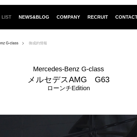
 LIST
NEWS&BLOG
COMPANY
RECRUIT
CONTAC
nz G-class
御成約情報
Mercedes-Benz G-class
メルセデスAMG G63
ローンチEdition