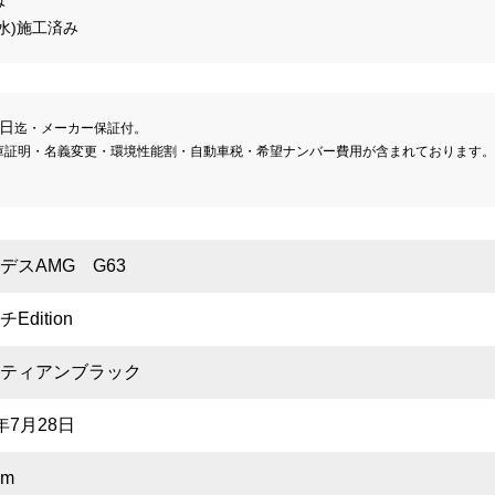


8日
迄・メーカー保証付。

庫証明・名義変更・環境性能割・自動車税・希望ナンバー費用が含まれております。

デスAMG G63
Edition
ティアンブラック
年7月28日
km