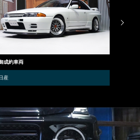

在庫車両
御成約情
Other
Mercede