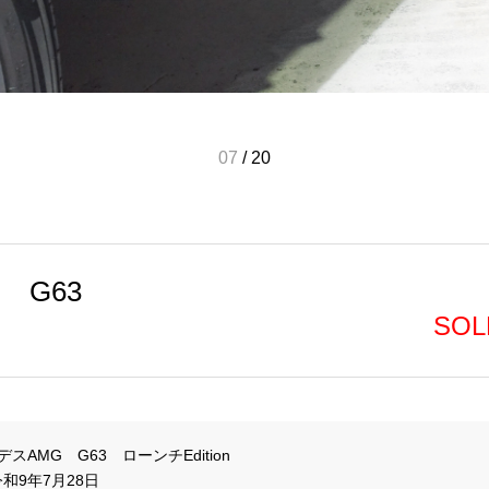
07
/
20
 G63
SOL
AMG　G63　ローンチEdition

和9年7月28日
