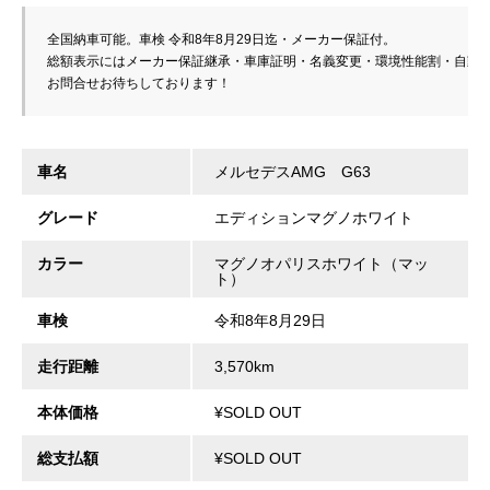
全国納車可能。車検 
令和8年8月29日
迄・メーカー保証付。　 

総額表示にはメーカー保証継承・車庫証明・名義変更・環境性能割・自動車
お問合せお待ちしております！
車名
メルセデスAMG G63
グレード
エディションマグノホワイト
カラー
マグノオパリスホワイト（マッ
ト）
車検
令和8年8月29日
走行距離
3,570km
本体価格
¥SOLD OUT
総支払額
¥SOLD OUT