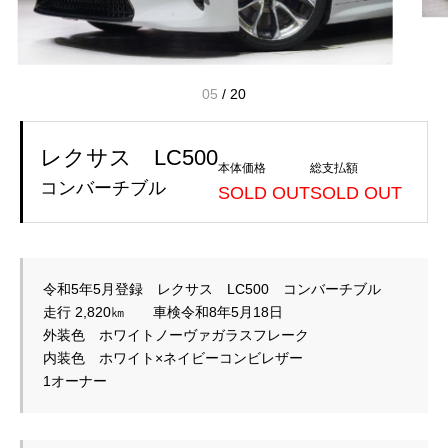
05
/
20
レクサス LC500
本体価格
総支払額
コンバーチブル
SOLD OUT
SOLD OUT
令和5年5月登録　レクサス　LC500　コンバーチブル
走行 2,820㎞　　車検令和8年5月18日
外装色　ホワイトノーヴァガラスフレーク
内装色　ホワイト×ネイビーコンビレザー

1オーナー