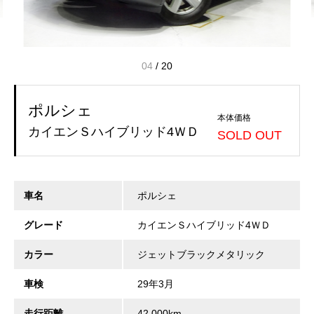
04
/
20
ポルシェ
本体価格
カイエンＳハイブリッド4ＷＤ
SOLD OUT
車名
ポルシェ
グレード
カイエンＳハイブリッド4ＷＤ
カラー
ジェットブラックメタリック
車検
29年3月
走行距離
42,000km