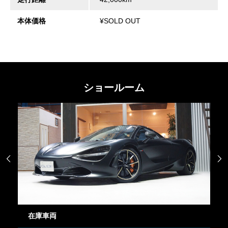
本体価格
¥SOLD OUT
ショールーム


在庫車両
御