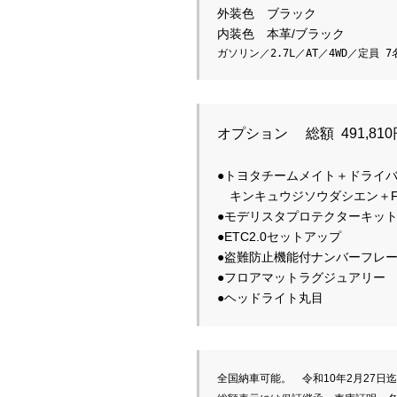
外装色　ブラック
内装色　本革/ブラック 
ガソリン／2.7L／AT／4WD／定員 7名
●トヨタチームメイト＋ドライバ
　キンキュウジソウダシエン＋FCTA＋LCA   
●モデリスタプロテクターキット　          
●ETC2.0セットアップ                     
●盗難防止機能付ナンバーフレームセット      
●フロアマットラグジュアリー                
全国納車可能。　令和10年2月27日迄