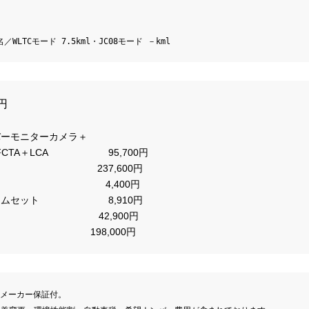
／WLTCモード 7.5kml・JC08モード －kml
ーモニターカメラ＋

                   95,700円

                　  237,600円

                      　　    4,400円

                   8,910円

                       42,900円

メーカー保証付。　 
