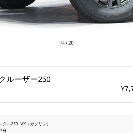
04
/
20
クルーザー250
¥7,
7日　 