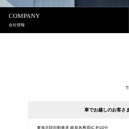
COMPANY
会社情報
T
車でお越しのお客さ
東海北陸自動車道 岐阜各務原IC 約10分