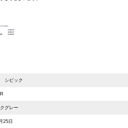
 シビック
R
クグレー
月25日