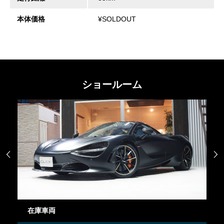
本体価格
¥SOLDOUT
ショールーム


在庫車両
御