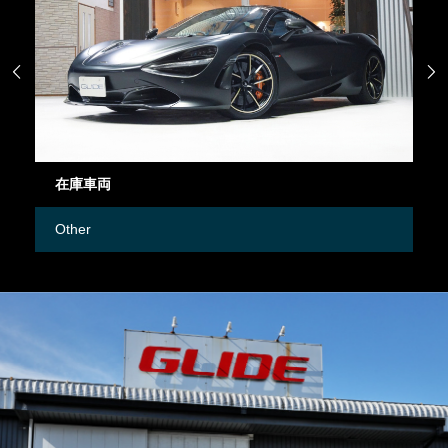


在庫車両
御
Other
M