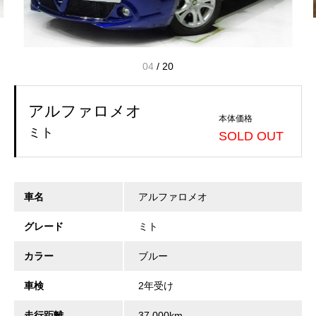
04
/
20
アルファロメオ
本体価格
ミト
SOLD OUT
車名
アルファロメオ
グレード
ミト
カラー
ブルー
車検
2年受け
走行距離
37,000km