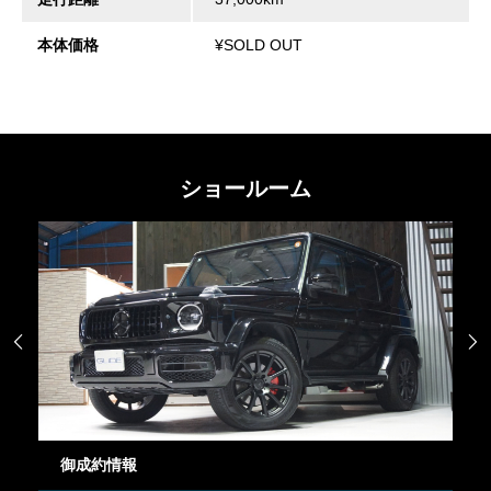
本体価格
¥SOLD OUT
ショールーム


御成約情報
御