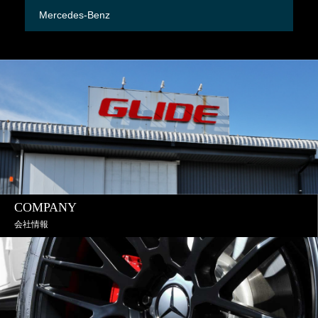
Mercedes-Benz
M
COMPANY
会社情報