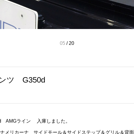
06
/
20
ツ G350d
0d AMGライン 入庫しました。
パナメリカーナ サイドモール＆サイドステップ＆グリル＆背