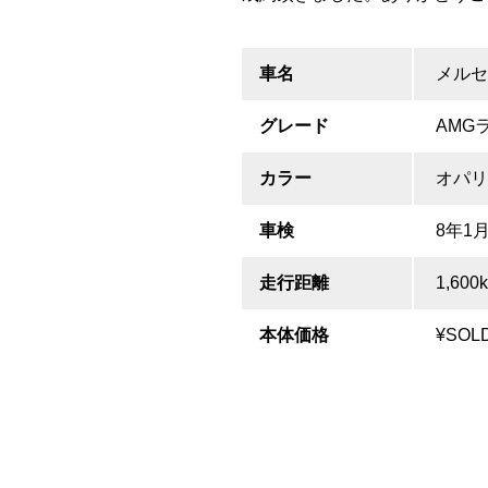
車名
メルセ
グレード
AMG
カラー
オパリ
車検
8年1
走行距離
1,600
本体価格
¥SOL