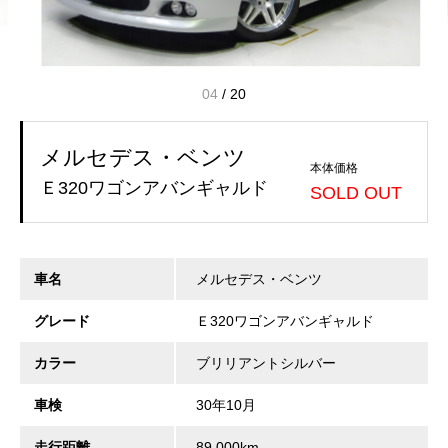
04
/
20
メルセデス・ベンツ
本体価格
Ｅ320ワゴンアバンギャルド
SOLD OUT
車名
メルセデス・ベンツ
グレード
Ｅ320ワゴンアバンギャルド
カラー
ブリリアントシルバー
車検
30年10月
走行距離
89,000km