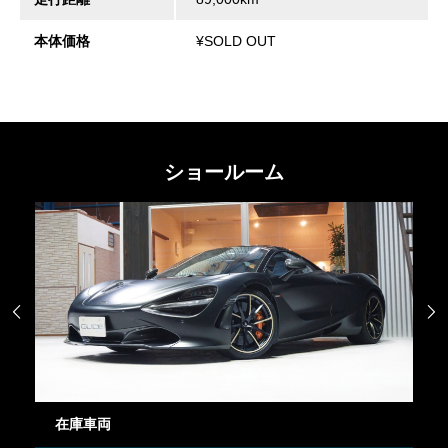
本体価格
¥SOLD OUT
ショールーム


在庫車両
御