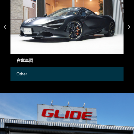


在庫車両
御
Other
M