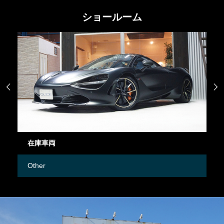
ショールーム


在庫車両
御
Other
M