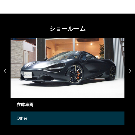
ショールーム


在庫車両
御
Other
M