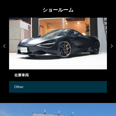
ショールーム


在庫車両
御
Other
M