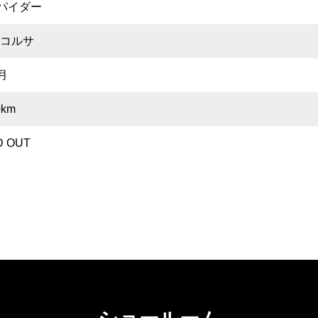
スパイダー
コルサ
月
0km
D OUT