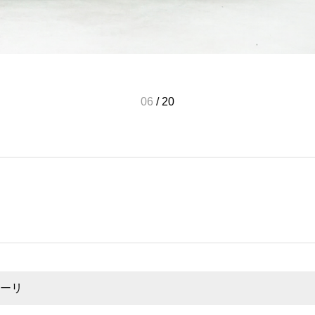
06
/
20
ーリ