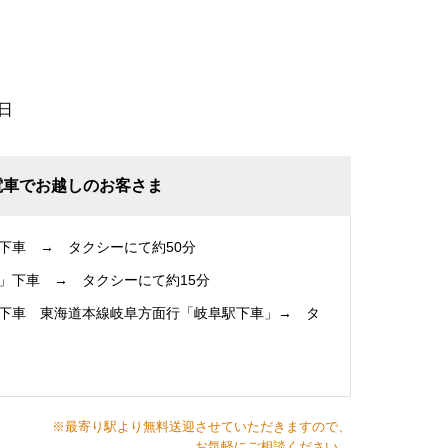
日
電車でお越しのお客さま
下車 → タクシーにて約50分
」下車 → タクシーにて約15分
下車 東海道本線岐阜方面行「岐阜駅下車」→ タ
※最寄り駅より無料送迎させていただきますので、
お気軽にご相談ください。