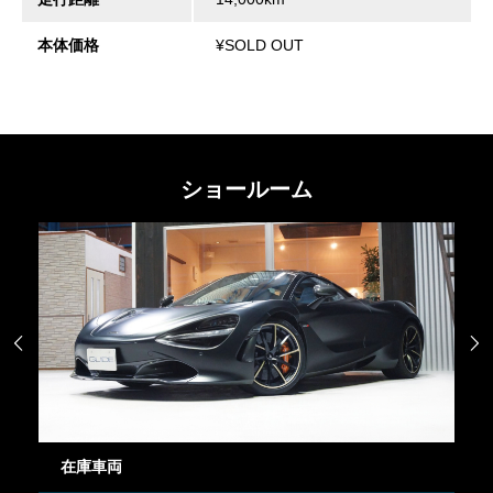
本体価格
¥SOLD OUT
ショールーム


在庫車両
御