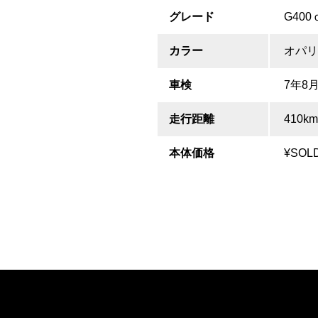
グレード
G40
カラー
オパリ
車検
7年8
走行距離
410km
本体価格
¥SOL