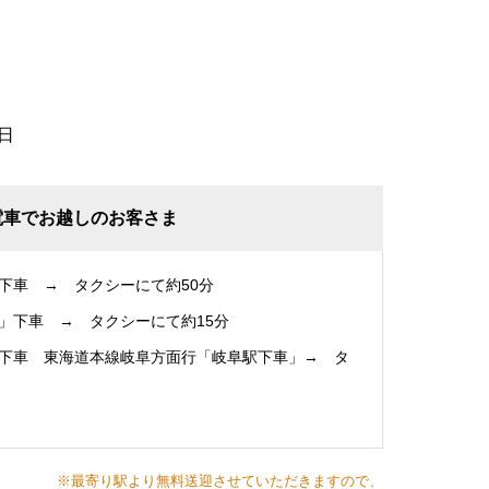
日
電車でお越しのお客さま
下車 → タクシーにて約50分
」下車 → タクシーにて約15分
下車 東海道本線岐阜方面行「岐阜駅下車」→ タ
※最寄り駅より無料送迎させていただきますので、