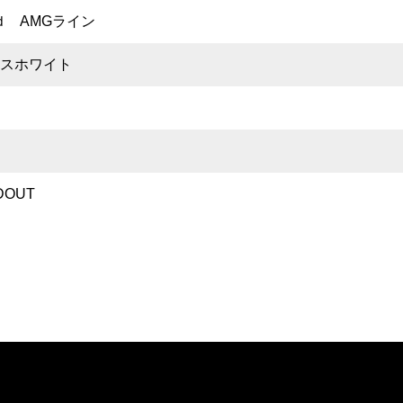
0ｄ AMGライン
スホワイト
月
DOUT