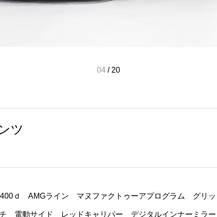
04
/
20
ンツ
ン
G400ｄ AMGライン マヌファクトゥーアプログラム グリ
チ 電動サイド レッドキャリパー デジタルインナーミラー