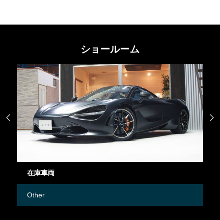
ショールーム


在庫車両
御
Other
M