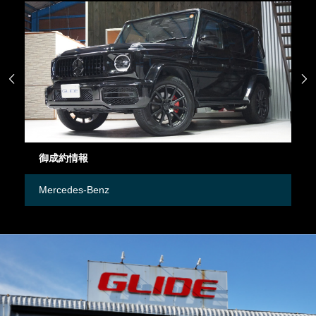


御成約情報
御
Mercedes-Benz
M