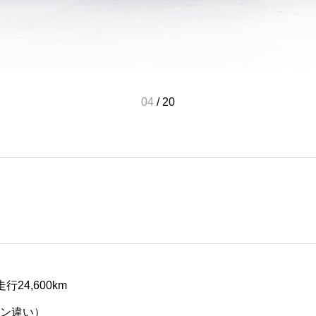
04
/
20
走行24,600km
イン違い）