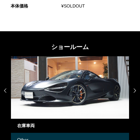
本体価格
¥SOLDOUT
ショールーム


在庫車両
御
Other
M