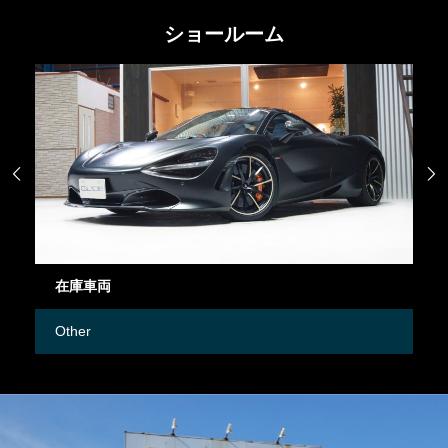
ショールーム


在庫車両
御
Other
M