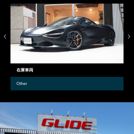


在庫車両
御
Other
M