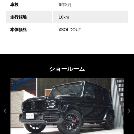
車検
6年2月
走行距離
10km
本体価格
¥SOLDOUT
ショールーム

