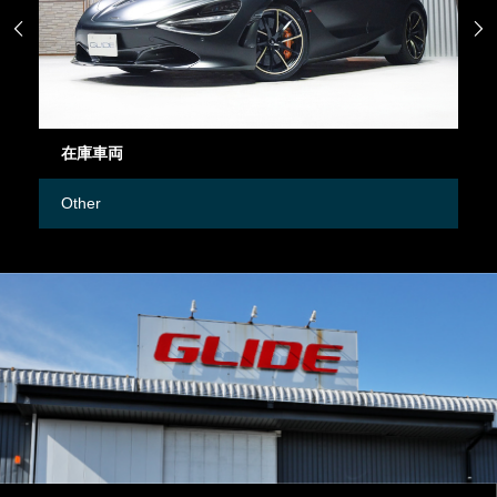


在庫車両
御
Other
M